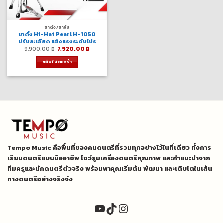
ขาตั้ง/ขาจับ
ขาตั้ง Hi-Hat Pearl H-1050
ปรับละเอียด แข็งแรงระดับโปร
Original
Current
9,900.00
฿
7,920.00
฿
price
price
was:
is:
หยิบใส่ตะกร้า
9,900.00 ฿.
7,920.00 ฿.
Tempo Music คือพื้นที่ของคนดนตรีที่รวมทุกอย่างไว้ในที่เดียว ทั้งการ
เรียนดนตรีแบบมืออาชีพ โชว์รูมเครื่องดนตรีคุณภาพ และคำแนะนำจาก
ทีมครูและนักดนตรีตัวจริง พร้อมพาคุณเริ่มต้น พัฒนา และเติบโตในเส้น
ทางดนตรีอย่างจริงจัง
YouTube
TikTok
Instagram