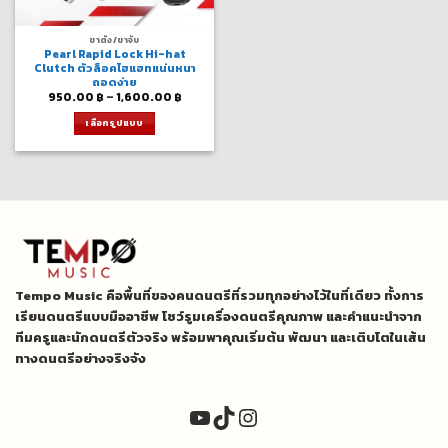
ขาตั้ง/ขาจับ
Pearl Rapid Lock Hi-hat
Clutch ตัวล็อคไฮแฮทแน่นหนา
ถอดง่าย
Price
950.00
฿
–
1,600.00
฿
range:
950.00 ฿
เลือกรูปแบบ
through
1,600.00 ฿
This
product
has
multiple
variants.
The
options
may
be
Tempo Music คือพื้นที่ของคนดนตรีที่รวมทุกอย่างไว้ในที่เดียว ทั้งการ
chosen
on
เรียนดนตรีแบบมืออาชีพ โชว์รูมเครื่องดนตรีคุณภาพ และคำแนะนำจาก
the
ทีมครูและนักดนตรีตัวจริง พร้อมพาคุณเริ่มต้น พัฒนา และเติบโตในเส้น
product
ทางดนตรีอย่างจริงจัง
page
YouTube
TikTok
Instagram