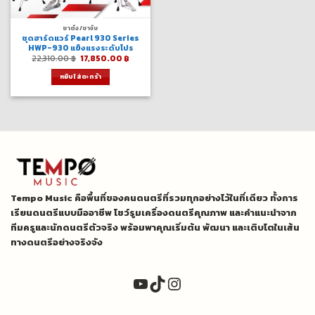
ขาตั้ง/ขาจับ
ชุดฮาร์ดแวร์ Pearl 930 Series
HWP-930 แข็งแรงระดับโปร
Original
Current
22,310.00
฿
17,850.00
฿
price
price
was:
is:
หยิบใส่ตะกร้า
22,310.00 ฿.
17,850.00 ฿.
Tempo Music คือพื้นที่ของคนดนตรีที่รวมทุกอย่างไว้ในที่เดียว ทั้งการ
เรียนดนตรีแบบมืออาชีพ โชว์รูมเครื่องดนตรีคุณภาพ และคำแนะนำจาก
ทีมครูและนักดนตรีตัวจริง พร้อมพาคุณเริ่มต้น พัฒนา และเติบโตในเส้น
ทางดนตรีอย่างจริงจัง
YouTube
TikTok
Instagram