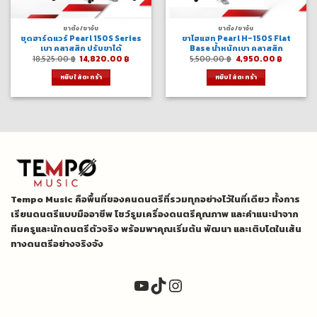
ขาตั้ง/ขาจับ
ขาตั้ง/ขาจับ
ชุดฮาร์ดแวร์ Pearl 150S Series
ขาไฮแฮท Pearl H-150S Flat
เบา คลาสสิก ปรับขาได้
Base น้ำหนักเบา คลาสสิก
Original
Current
Original
Current
18,525.00
฿
14,820.00
฿
5,500.00
฿
4,950.00
฿
price
price
price
price
was:
is:
was:
is:
หยิบใส่ตะกร้า
หยิบใส่ตะกร้า
18,525.00 ฿.
14,820.00 ฿.
5,500.00 ฿.
4,950.0
Tempo Music คือพื้นที่ของคนดนตรีที่รวมทุกอย่างไว้ในที่เดียว ทั้งการ
เรียนดนตรีแบบมืออาชีพ โชว์รูมเครื่องดนตรีคุณภาพ และคำแนะนำจาก
ทีมครูและนักดนตรีตัวจริง พร้อมพาคุณเริ่มต้น พัฒนา และเติบโตในเส้น
ทางดนตรีอย่างจริงจัง
YouTube
TikTok
Instagram