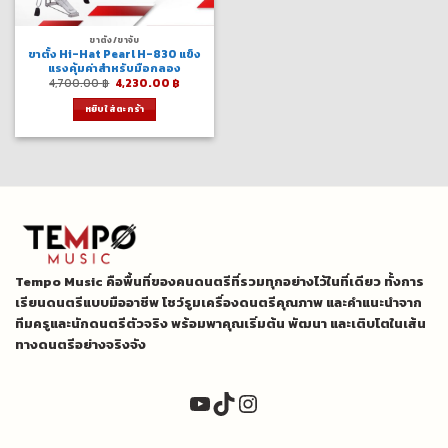
ขาตั้ง/ขาจับ
ขาตั้ง Hi-Hat Pearl H-830 แข็ง
แรงคุ้มค่าสำหรับมือกลอง
Original
Current
4,700.00
฿
4,230.00
฿
price
price
was:
is:
หยิบใส่ตะกร้า
4,700.00 ฿.
4,230.00 ฿.
Tempo Music คือพื้นที่ของคนดนตรีที่รวมทุกอย่างไว้ในที่เดียว ทั้งการ
เรียนดนตรีแบบมืออาชีพ โชว์รูมเครื่องดนตรีคุณภาพ และคำแนะนำจาก
ทีมครูและนักดนตรีตัวจริง พร้อมพาคุณเริ่มต้น พัฒนา และเติบโตในเส้น
ทางดนตรีอย่างจริงจัง
YouTube
TikTok
Instagram