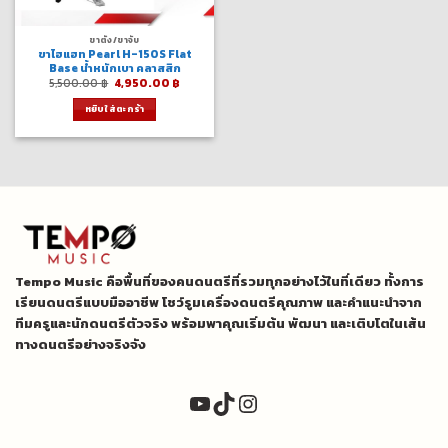
ขาตั้ง/ขาจับ
ขาไฮแฮท Pearl H-150S Flat
Base น้ำหนักเบา คลาสสิก
Original
Current
5,500.00
฿
4,950.00
฿
price
price
was:
is:
หยิบใส่ตะกร้า
5,500.00 ฿.
4,950.00 ฿.
Tempo Music คือพื้นที่ของคนดนตรีที่รวมทุกอย่างไว้ในที่เดียว ทั้งการ
เรียนดนตรีแบบมืออาชีพ โชว์รูมเครื่องดนตรีคุณภาพ และคำแนะนำจาก
ทีมครูและนักดนตรีตัวจริง พร้อมพาคุณเริ่มต้น พัฒนา และเติบโตในเส้น
ทางดนตรีอย่างจริงจัง
YouTube
TikTok
Instagram