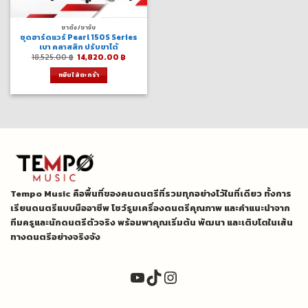
ขาตั้ง/ขาจับ
ชุดฮาร์ดแวร์ Pearl 150S Series
เบา คลาสสิก ปรับขาได้
Original
Current
18,525.00
฿
14,820.00
฿
price
price
was:
is:
หยิบใส่ตะกร้า
18,525.00 ฿.
14,820.00 ฿.
Tempo Music คือพื้นที่ของคนดนตรีที่รวมทุกอย่างไว้ในที่เดียว ทั้งการ
เรียนดนตรีแบบมืออาชีพ โชว์รูมเครื่องดนตรีคุณภาพ และคำแนะนำจาก
ทีมครูและนักดนตรีตัวจริง พร้อมพาคุณเริ่มต้น พัฒนา และเติบโตในเส้น
ทางดนตรีอย่างจริงจัง
YouTube
TikTok
Instagram