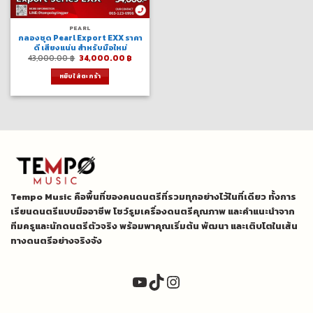
PEARL
กลองชุด Pearl Export EXX ราคา
ดี เสียงแน่น สำหรับมือใหม่
Original
Current
43,000.00
฿
34,000.00
฿
price
price
was:
is:
หยิบใส่ตะกร้า
43,000.00 ฿.
34,000.00 ฿.
Tempo Music คือพื้นที่ของคนดนตรีที่รวมทุกอย่างไว้ในที่เดียว ทั้งการ
เรียนดนตรีแบบมืออาชีพ โชว์รูมเครื่องดนตรีคุณภาพ และคำแนะนำจาก
ทีมครูและนักดนตรีตัวจริง พร้อมพาคุณเริ่มต้น พัฒนา และเติบโตในเส้น
ทางดนตรีอย่างจริงจัง
YouTube
TikTok
Instagram