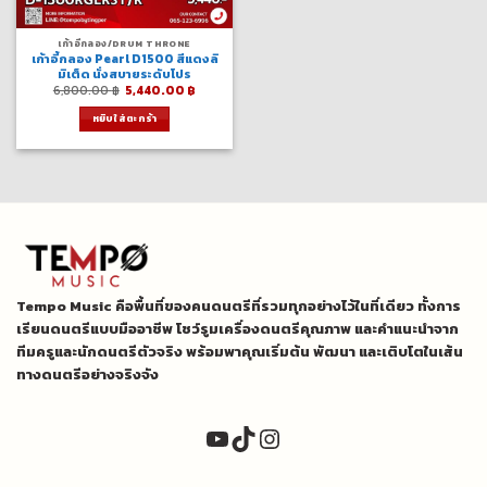
เก้าอี้กลอง/DRUM THRONE
เก้าอี้กลอง Pearl D1500 สีแดงลิ
มิเต็ด นั่งสบายระดับโปร
Original
Current
6,800.00
฿
5,440.00
฿
price
price
was:
is:
หยิบใส่ตะกร้า
6,800.00 ฿.
5,440.00 ฿.
Tempo Music คือพื้นที่ของคนดนตรีที่รวมทุกอย่างไว้ในที่เดียว ทั้งการ
เรียนดนตรีแบบมืออาชีพ โชว์รูมเครื่องดนตรีคุณภาพ และคำแนะนำจาก
ทีมครูและนักดนตรีตัวจริง พร้อมพาคุณเริ่มต้น พัฒนา และเติบโตในเส้น
ทางดนตรีอย่างจริงจัง
YouTube
TikTok
Instagram