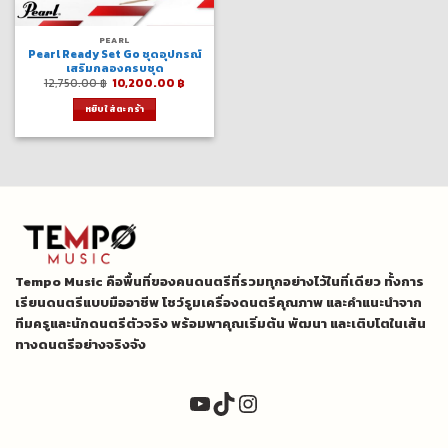
PEARL
Pearl Ready Set Go ชุดอุปกรณ์
เสริมกลองครบชุด
Original
Current
12,750.00
฿
10,200.00
฿
price
price
was:
is:
หยิบใส่ตะกร้า
12,750.00 ฿.
10,200.00 ฿.
Tempo Music คือพื้นที่ของคนดนตรีที่รวมทุกอย่างไว้ในที่เดียว ทั้งการ
เรียนดนตรีแบบมืออาชีพ โชว์รูมเครื่องดนตรีคุณภาพ และคำแนะนำจาก
ทีมครูและนักดนตรีตัวจริง พร้อมพาคุณเริ่มต้น พัฒนา และเติบโตในเส้น
ทางดนตรีอย่างจริงจัง
YouTube
TikTok
Instagram