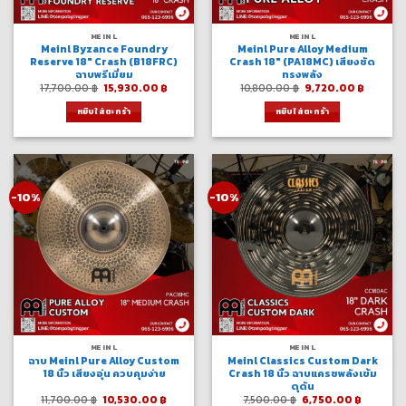
MEINL
MEINL
Meinl Byzance Foundry
Meinl Pure Alloy Medium
Reserve 18″ Crash (B18FRC)
Crash 18″ (PA18MC) เสียงชัด
ฉาบพรีเมี่ยม
ทรงพลัง
Original
Current
Original
Curren
17,700.00
฿
15,930.00
฿
10,800.00
฿
9,720.00
฿
price
price
price
price
was:
is:
was:
is:
หยิบใส่ตะกร้า
หยิบใส่ตะกร้า
17,700.00 ฿.
15,930.00 ฿.
10,800.00 ฿.
9,720.0
-10%
-10%
MEINL
MEINL
ฉาบ Meinl Pure Alloy Custom
Meinl Classics Custom Dark
18 นิ้ว เสียงอุ่น ควบคุมง่าย
Crash 18 นิ้ว ฉาบแครชพลังเข้ม
ดุดัน
Original
Current
Original
Current
11,700.00
฿
10,530.00
฿
7,500.00
฿
6,750.00
฿