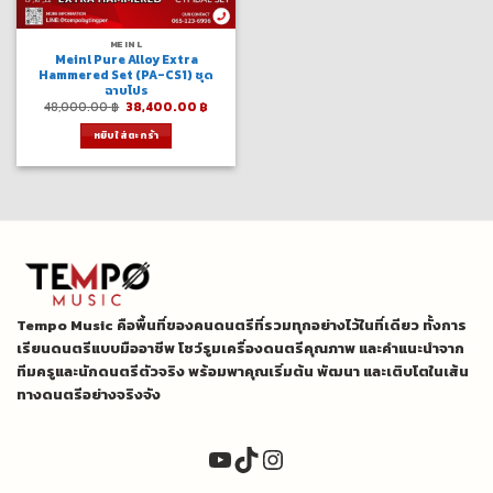
MEINL
Meinl Pure Alloy Extra
Hammered Set (PA-CS1) ชุด
ฉาบโปร
Original
Current
48,000.00
฿
38,400.00
฿
price
price
was:
is:
หยิบใส่ตะกร้า
48,000.00 ฿.
38,400.00 ฿.
Tempo Music คือพื้นที่ของคนดนตรีที่รวมทุกอย่างไว้ในที่เดียว ทั้งการ
เรียนดนตรีแบบมืออาชีพ โชว์รูมเครื่องดนตรีคุณภาพ และคำแนะนำจาก
ทีมครูและนักดนตรีตัวจริง พร้อมพาคุณเริ่มต้น พัฒนา และเติบโตในเส้น
ทางดนตรีอย่างจริงจัง
YouTube
TikTok
Instagram