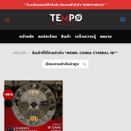
Skip
" โรงเรียนดนตรีที่จริงจัง ร้านขายที่จริงใจ TEMPO MUSIC "
to
content
หน้าหลัก
คอร์สเรียน
สินค้า
เกร็ดความรู้
ผลงาน
หน้าหลัก
/
สินค้าที่มีป้ายกำกับ “MEINL CHINA CYMBAL 18"”
-10%