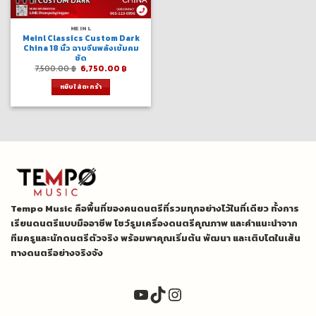
MEINL
Meinl Classics Custom Dark
China 18 นิ้ว ฉาบจีนพลังเข้มคม
ชัด
Original
Current
7,500.00
฿
6,750.00
฿
price
price
was:
is:
หยิบใส่ตะกร้า
7,500.00 ฿.
6,750.00 ฿.
Tempo Music คือพื้นที่ของคนดนตรีที่รวมทุกอย่างไว้ในที่เดียว ทั้งการ
เรียนดนตรีแบบมืออาชีพ โชว์รูมเครื่องดนตรีคุณภาพ และคำแนะนำจาก
ทีมครูและนักดนตรีตัวจริง พร้อมพาคุณเริ่มต้น พัฒนา และเติบโตในเส้น
ทางดนตรีอย่างจริงจัง
YouTube
TikTok
Instagram