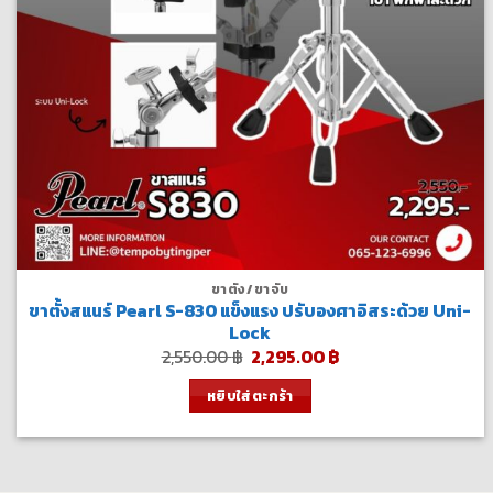
ขาตั้ง/ขาจับ
ขาตั้งสแนร์ Pearl S-830 แข็งแรง ปรับองศาอิสระด้วย Uni-
Lock
Original
Current
2,550.00
฿
2,295.00
฿
price
price
was:
is:
หยิบใส่ตะกร้า
2,550.00 ฿.
2,295.00 ฿.