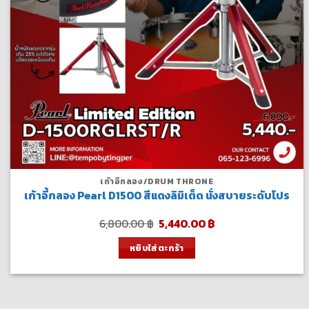
เก้าอี้กลอง/DRUM THRONE
เก้าอี้กลอง Pearl D1500 สีแดงลิมิเต็ด นั่งสบายระดับโปร
Original
Current
6,800.00
฿
5,440.00
฿
price
price
was:
is:
หยิบใส่ตะกร้า
6,800.00 ฿.
5,440.00 ฿.