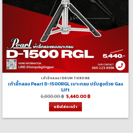
เก้าอี้กลอง/DRUM THRONE
เก้าอี้กลอง Pearl D-1500RGL เบาะกลม ปรับสูงด้วย Gas
Lift
Original
Current
6,800.00
฿
5,440.00
฿
price
price
was:
is:
หยิบใส่ตะกร้า
6,800.00 ฿.
5,440.00 ฿.