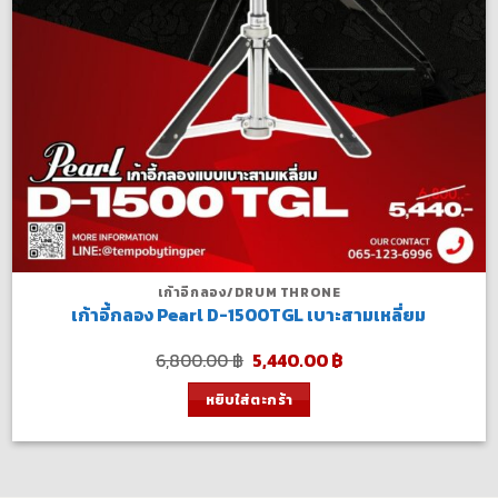
เก้าอี้กลอง/DRUM THRONE
เก้าอี้กลอง Pearl D-1500TGL เบาะสามเหลี่ยม
Original
Current
6,800.00
฿
5,440.00
฿
price
price
was:
is:
หยิบใส่ตะกร้า
6,800.00 ฿.
5,440.00 ฿.