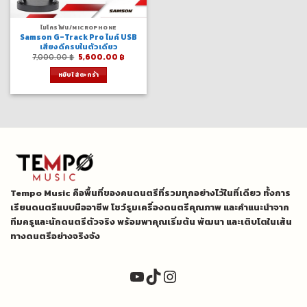
ไมโครโฟน/MICROPHONE
Samson G-Track Pro ไมค์ USB
เสียงดีครบในตัวเดียว
Original
Current
7,000.00
฿
5,600.00
฿
price
price
was:
is:
หยิบใส่ตะกร้า
7,000.00 ฿.
5,600.00 ฿.
Tempo Music คือพื้นที่ของคนดนตรีที่รวมทุกอย่างไว้ในที่เดียว ทั้งการ
เรียนดนตรีแบบมืออาชีพ โชว์รูมเครื่องดนตรีคุณภาพ และคำแนะนำจาก
ทีมครูและนักดนตรีตัวจริง พร้อมพาคุณเริ่มต้น พัฒนา และเติบโตในเส้น
ทางดนตรีอย่างจริงจัง
YouTube
TikTok
Instagram