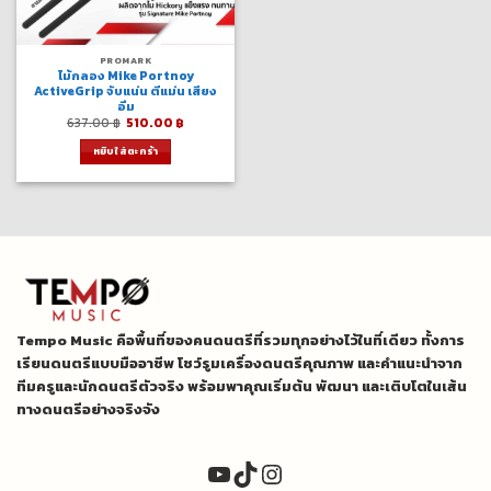
PROMARK
ไม้กลอง Mike Portnoy
ActiveGrip จับแน่น ตีแม่น เสียง
อิ่ม
Original
Current
637.00
฿
510.00
฿
price
price
was:
is:
หยิบใส่ตะกร้า
637.00 ฿.
510.00 ฿.
Tempo Music คือพื้นที่ของคนดนตรีที่รวมทุกอย่างไว้ในที่เดียว ทั้งการ
เรียนดนตรีแบบมืออาชีพ โชว์รูมเครื่องดนตรีคุณภาพ และคำแนะนำจาก
ทีมครูและนักดนตรีตัวจริง พร้อมพาคุณเริ่มต้น พัฒนา และเติบโตในเส้น
ทางดนตรีอย่างจริงจัง
YouTube
TikTok
Instagram