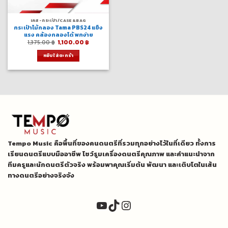
เคส-กระเป๋า/CASE&BAG
กระเป๋าไม้กลอง Tama PBS24 แข็ง
แรง คล้องกลองได้ พกง่าย
Original
Current
1,375.00
฿
1,100.00
฿
price
price
was:
is:
หยิบใส่ตะกร้า
1,375.00 ฿.
1,100.00 ฿.
Tempo Music คือพื้นที่ของคนดนตรีที่รวมทุกอย่างไว้ในที่เดียว ทั้งการ
เรียนดนตรีแบบมืออาชีพ โชว์รูมเครื่องดนตรีคุณภาพ และคำแนะนำจาก
ทีมครูและนักดนตรีตัวจริง พร้อมพาคุณเริ่มต้น พัฒนา และเติบโตในเส้น
ทางดนตรีอย่างจริงจัง
YouTube
TikTok
Instagram