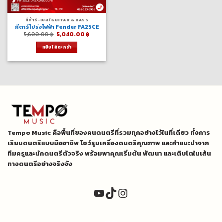
กีต้าร์-เบส/GUITAR & BASS
กีตาร์โปร่งไฟฟ้า Fender FA25CE
Original
Current
5,600.00
฿
5,040.00
฿
price
price
was:
is:
หยิบใส่ตะกร้า
5,600.00 ฿.
5,040.00 ฿.
Tempo Music คือพื้นที่ของคนดนตรีที่รวมทุกอย่างไว้ในที่เดียว ทั้งการ
เรียนดนตรีแบบมืออาชีพ โชว์รูมเครื่องดนตรีคุณภาพ และคำแนะนำจาก
ทีมครูและนักดนตรีตัวจริง พร้อมพาคุณเริ่มต้น พัฒนา และเติบโตในเส้น
ทางดนตรีอย่างจริงจัง
YouTube
TikTok
Instagram