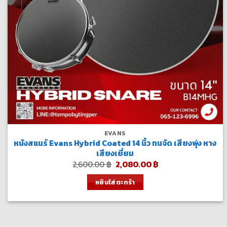
EVANS
หนังสแนร์ Evans Hybrid Coated 14 นิ้ว ทนจัด เสียงพุ่ง หาง
เสียงเยี่ยม
Original
Current
2,600.00
฿
2,080.00
฿
price
price
was:
is:
หยิบใส่ตะกร้า
2,600.00 ฿.
2,080.00 ฿.