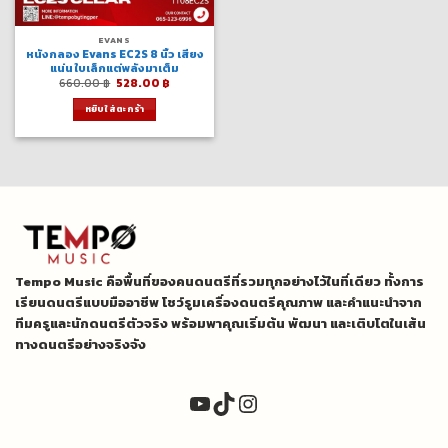
EVANS
หนังกลอง Evans EC2S 8 นิ้ว เสียง
แน่น ใบเล็กแต่พลังมาเต็ม
Original
Current
660.00
฿
528.00
฿
price
price
was:
is:
หยิบใส่ตะกร้า
660.00 ฿.
528.00 ฿.
Tempo Music คือพื้นที่ของคนดนตรีที่รวมทุกอย่างไว้ในที่เดียว ทั้งการ
เรียนดนตรีแบบมืออาชีพ โชว์รูมเครื่องดนตรีคุณภาพ และคำแนะนำจาก
ทีมครูและนักดนตรีตัวจริง พร้อมพาคุณเริ่มต้น พัฒนา และเติบโตในเส้น
ทางดนตรีอย่างจริงจัง
YouTube
TikTok
Instagram