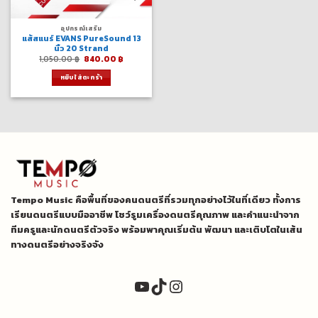
อุปกรณ์เสริม
แส้สแนร์ EVANS PureSound 13
นิ้ว 20 Strand
Original
Current
1,050.00
฿
840.00
฿
price
price
was:
is:
หยิบใส่ตะกร้า
1,050.00 ฿.
840.00 ฿.
Tempo Music คือพื้นที่ของคนดนตรีที่รวมทุกอย่างไว้ในที่เดียว ทั้งการ
เรียนดนตรีแบบมืออาชีพ โชว์รูมเครื่องดนตรีคุณภาพ และคำแนะนำจาก
ทีมครูและนักดนตรีตัวจริง พร้อมพาคุณเริ่มต้น พัฒนา และเติบโตในเส้น
ทางดนตรีอย่างจริงจัง
YouTube
TikTok
Instagram