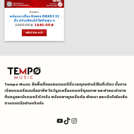
EVANS
หนังกระเดื่อง Evans EMAD2 22
นิ้ว ปรับเสียงได้ โฟกัสสุด ๆ
Original
Current
2,050.00
฿
1,640.00
฿
price
price
was:
is:
หยิบใส่ตะกร้า
2,050.00 ฿.
1,640.00 ฿.
Tempo Music คือพื้นที่ของคนดนตรีที่รวมทุกอย่างไว้ในที่เดียว ทั้งการ
เรียนดนตรีแบบมืออาชีพ โชว์รูมเครื่องดนตรีคุณภาพ และคำแนะนำจาก
ทีมครูและนักดนตรีตัวจริง พร้อมพาคุณเริ่มต้น พัฒนา และเติบโตในเส้น
ทางดนตรีอย่างจริงจัง
YouTube
TikTok
Instagram