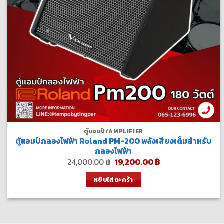
ตู้แอมป์/AMPLIFIER
ตู้แอมป์กลองไฟฟ้า Roland PM-200 พลังเสียงเต็มสำหรับ
กลองไฟฟ้า
Original
Current
24,000.00
฿
19,200.00
฿
price
price
was:
is:
หยิบใส่ตะกร้า
24,000.00 ฿.
19,200.00 ฿.