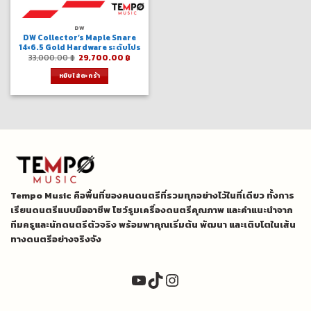
DW
DW Collector’s Maple Snare
14×6.5 Gold Hardware ระดับโปร
Original
Current
33,000.00
฿
29,700.00
฿
price
price
was:
is:
หยิบใส่ตะกร้า
33,000.00 ฿.
29,700.00 ฿.
Tempo Music คือพื้นที่ของคนดนตรีที่รวมทุกอย่างไว้ในที่เดียว ทั้งการ
เรียนดนตรีแบบมืออาชีพ โชว์รูมเครื่องดนตรีคุณภาพ และคำแนะนำจาก
ทีมครูและนักดนตรีตัวจริง พร้อมพาคุณเริ่มต้น พัฒนา และเติบโตในเส้น
ทางดนตรีอย่างจริงจัง
YouTube
TikTok
Instagram