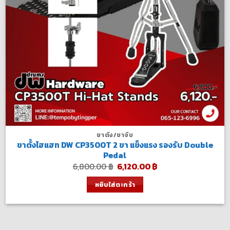
ขาตั้ง/ขาจับ
ขาตั้งไฮแฮท DW CP3500T 2 ขา แข็งแรง รองรับ Double
Pedal
Original
Current
6,800.00
฿
6,120.00
฿
price
price
was:
is:
หยิบใส่ตะกร้า
6,800.00 ฿.
6,120.00 ฿.