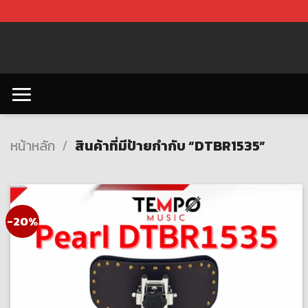
Skip
to
content
หน้าหลัก
/
สินค้าที่มีป้ายกำกับ “DTBR1535”
-20%