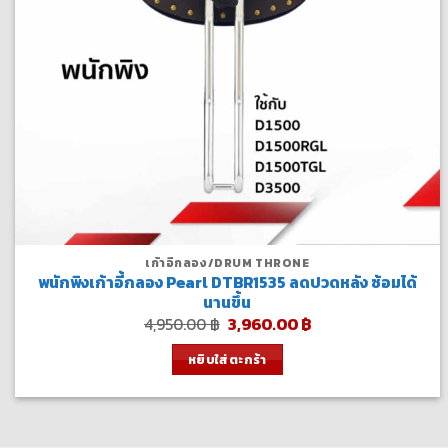
เก้าอี้กลอง/DRUM THRONE
พนักพิงเก้าอี้กลอง Pearl DTBR1535 ลดปวดหลัง ซ้อมได้
นานขึ้น
Original
Current
4,950.00
฿
3,960.00
฿
price
price
was:
is:
หยิบใส่ตะกร้า
4,950.00 ฿.
3,960.00 ฿.