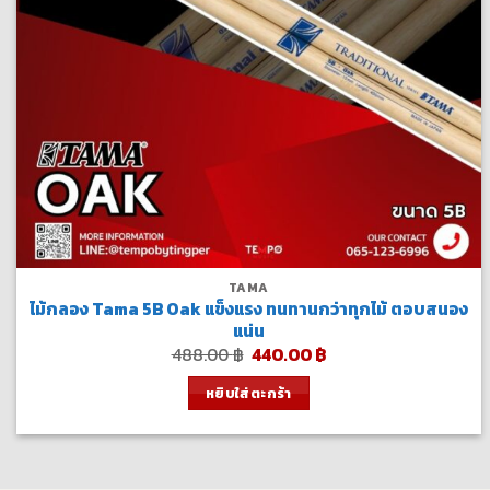
TAMA
ไม้กลอง Tama 5B Oak แข็งแรง ทนทานกว่าทุกไม้ ตอบสนอง
แน่น
Original
Current
488.00
฿
440.00
฿
price
price
was:
is:
หยิบใส่ตะกร้า
488.00 ฿.
440.00 ฿.