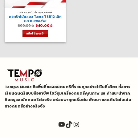
เคส-กระเป๋า/CASE&BAG
กระเป๋าไม้กลอง Tama TSB12 เล็ก
เบา ทน พกง่าย
Original
Current
800.00
฿
640.00
฿
price
price
was:
is:
หยิบใส่ตะกร้า
800.00 ฿.
640.00 ฿.
Tempo Music คือพื้นที่ของคนดนตรีที่รวมทุกอย่างไว้ในที่เดียว ทั้งการ
เรียนดนตรีแบบมืออาชีพ โชว์รูมเครื่องดนตรีคุณภาพ และคำแนะนำจาก
ทีมครูและนักดนตรีตัวจริง พร้อมพาคุณเริ่มต้น พัฒนา และเติบโตในเส้น
ทางดนตรีอย่างจริงจัง
YouTube
TikTok
Instagram