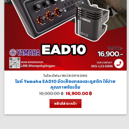
ไมโครโฟน/MICROPHONE
ไมค์ Yamaha EAD10 อัดเสียงกลองอะคูสติก ใช้ง่าย
คุณภาพจัดเต็ม
Original
Current
18,000.00
฿
16,900.00
฿
price
price
was:
is:
หยิบใส่ตะกร้า
18,000.00 ฿.
16,900.00 ฿.