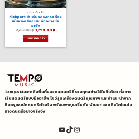
อุปกรณ์เสริม
Kickport สำหรับกลองกระเดื่อง
เพิ่มพลังเสียงแน่นลึกอย่างมือ
อาชีพ
Original
Current
2,237.00
฿
1,790.00
฿
price
price
was:
is:
หยิบใส่ตะกร้า
2,237.00 ฿.
1,790.00 ฿.
Tempo Music คือพื้นที่ของคนดนตรีที่รวมทุกอย่างไว้ในที่เดียว ทั้งการ
เรียนดนตรีแบบมืออาชีพ โชว์รูมเครื่องดนตรีคุณภาพ และคำแนะนำจาก
ทีมครูและนักดนตรีตัวจริง พร้อมพาคุณเริ่มต้น พัฒนา และเติบโตในเส้น
ทางดนตรีอย่างจริงจัง
YouTube
TikTok
Instagram