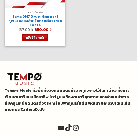
ขาตั้ง/ขาจับ
Tama DH7 Drum Hammer |
กุญแจกลองสำหรับกระเดื่อง Iron
Cobra
Original
Current
437.00
฿
350.00
฿
price
price
was:
is:
หยิบใส่ตะกร้า
437.00 ฿.
350.00 ฿.
Tempo Music คือพื้นที่ของคนดนตรีที่รวมทุกอย่างไว้ในที่เดียว ทั้งการ
เรียนดนตรีแบบมืออาชีพ โชว์รูมเครื่องดนตรีคุณภาพ และคำแนะนำจาก
ทีมครูและนักดนตรีตัวจริง พร้อมพาคุณเริ่มต้น พัฒนา และเติบโตในเส้น
ทางดนตรีอย่างจริงจัง
YouTube
TikTok
Instagram