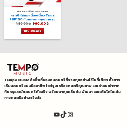
เคส-กระเป๋า/CASE&BAG
กระเป๋าใส่กระเดื่องเดี่ยว Tama
PBP100 กันกระแทกคุณภาพสูง
Original
Current
1,130.00
฿
960.00
฿
price
price
was:
is:
หยิบใส่ตะกร้า
1,130.00 ฿.
960.00 ฿.
Tempo Music คือพื้นที่ของคนดนตรีที่รวมทุกอย่างไว้ในที่เดียว ทั้งการ
เรียนดนตรีแบบมืออาชีพ โชว์รูมเครื่องดนตรีคุณภาพ และคำแนะนำจาก
ทีมครูและนักดนตรีตัวจริง พร้อมพาคุณเริ่มต้น พัฒนา และเติบโตในเส้น
ทางดนตรีอย่างจริงจัง
YouTube
TikTok
Instagram