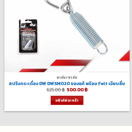
ขาตั้ง/ขาจับ
สปริงกระเดื่อง DW DWSM020 ของแท้ พร้อม Felt เงียบลื่น
Original
Current
625.00
฿
500.00
฿
price
price
was:
is:
หยิบใส่ตะกร้า
625.00 ฿.
500.00 ฿.