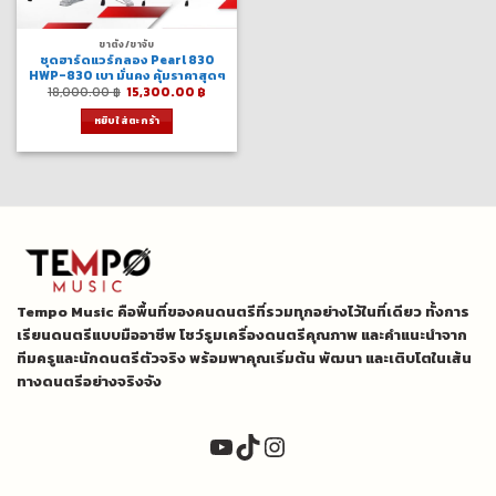
ขาตั้ง/ขาจับ
ชุดฮาร์ดแวร์กลอง Pearl 830
HWP-830 เบา มั่นคง คุ้มราคาสุดๆ
Original
Current
18,000.00
฿
15,300.00
฿
price
price
was:
is:
หยิบใส่ตะกร้า
18,000.00 ฿.
15,300.00 ฿.
Tempo Music คือพื้นที่ของคนดนตรีที่รวมทุกอย่างไว้ในที่เดียว ทั้งการ
เรียนดนตรีแบบมืออาชีพ โชว์รูมเครื่องดนตรีคุณภาพ และคำแนะนำจาก
ทีมครูและนักดนตรีตัวจริง พร้อมพาคุณเริ่มต้น พัฒนา และเติบโตในเส้น
ทางดนตรีอย่างจริงจัง
YouTube
TikTok
Instagram