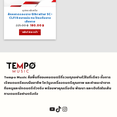
อุปกรณ์เสริม
สักหลาดรองฉาบ Gibraltar SC-
CLF/4 หนาแน่น ทน ป้องกันฉาบ
เสียหาย
Original
Current
225.00
฿
180.00
฿
price
price
was:
is:
หยิบใส่ตะกร้า
225.00 ฿.
180.00 ฿.
Tempo Music คือพื้นที่ของคนดนตรีที่รวมทุกอย่างไว้ในที่เดียว ทั้งการ
เรียนดนตรีแบบมืออาชีพ โชว์รูมเครื่องดนตรีคุณภาพ และคำแนะนำจาก
ทีมครูและนักดนตรีตัวจริง พร้อมพาคุณเริ่มต้น พัฒนา และเติบโตในเส้น
ทางดนตรีอย่างจริงจัง
YouTube
TikTok
Instagram