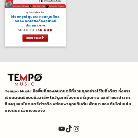
อุปกรณ์เสริม
Moongel มูนเจล ควบคุมเสียง
กลอง ลดเสียงก้องอย่างมี
ประสิทธิภาพ
Original
Current
500.00
฿
350.00
฿
price
price
was:
is:
หยิบใส่ตะกร้า
500.00 ฿.
350.00 ฿.
Tempo Music คือพื้นที่ของคนดนตรีที่รวมทุกอย่างไว้ในที่เดียว ทั้งการ
เรียนดนตรีแบบมืออาชีพ โชว์รูมเครื่องดนตรีคุณภาพ และคำแนะนำจาก
ทีมครูและนักดนตรีตัวจริง พร้อมพาคุณเริ่มต้น พัฒนา และเติบโตในเส้น
ทางดนตรีอย่างจริงจัง
YouTube
TikTok
Instagram