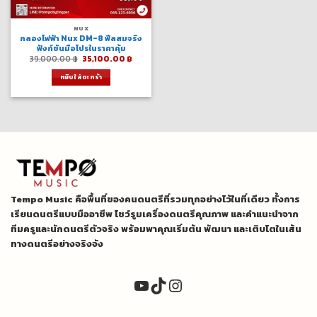
NUX
กลองไฟฟ้า Nux DM-8 ฟีลสมจริง
ฟังก์ชันมือโปรในราคาคุ้ม
Original
Current
39,000.00
฿
35,100.00
฿
price
price
was:
is:
หยิบใส่ตะกร้า
39,000.00 ฿.
35,100.00 ฿.
Tempo Music คือพื้นที่ของคนดนตรีที่รวมทุกอย่างไว้ในที่เดียว ทั้งการ
เรียนดนตรีแบบมืออาชีพ โชว์รูมเครื่องดนตรีคุณภาพ และคำแนะนำจาก
ทีมครูและนักดนตรีตัวจริง พร้อมพาคุณเริ่มต้น พัฒนา และเติบโตในเส้น
ทางดนตรีอย่างจริงจัง
YouTube
TikTok
Instagram