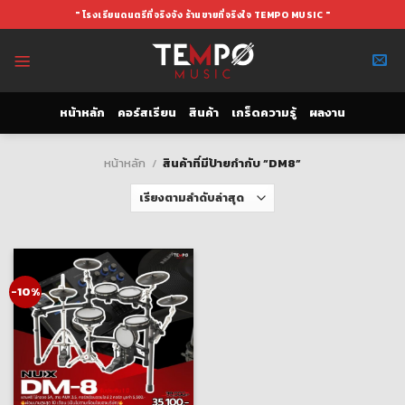
Skip
" โรงเรียนดนตรีที่จริงจัง ร้านขายที่จริงใจ TEMPO MUSIC "
to
content
หน้าหลัก
คอร์สเรียน
สินค้า
เกร็ดความรู้
ผลงาน
หน้าหลัก
/
สินค้าที่มีป้ายกำกับ “DM8”
-10%