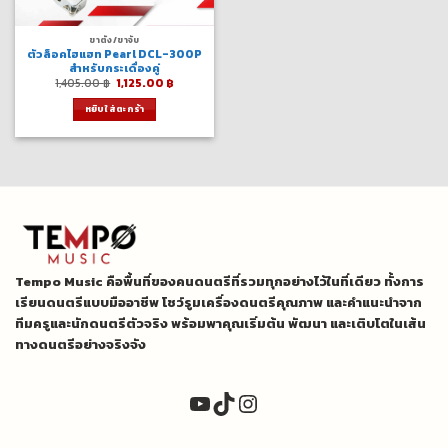
ขาตั้ง/ขาจับ
ตัวล็อคไฮแฮท Pearl DCL-300P
สำหรับกระเดื่องคู่
Original
Current
1,405.00
฿
1,125.00
฿
price
price
was:
is:
หยิบใส่ตะกร้า
1,405.00 ฿.
1,125.00 ฿.
Tempo Music คือพื้นที่ของคนดนตรีที่รวมทุกอย่างไว้ในที่เดียว ทั้งการ
เรียนดนตรีแบบมืออาชีพ โชว์รูมเครื่องดนตรีคุณภาพ และคำแนะนำจาก
ทีมครูและนักดนตรีตัวจริง พร้อมพาคุณเริ่มต้น พัฒนา และเติบโตในเส้น
ทางดนตรีอย่างจริงจัง
YouTube
TikTok
Instagram