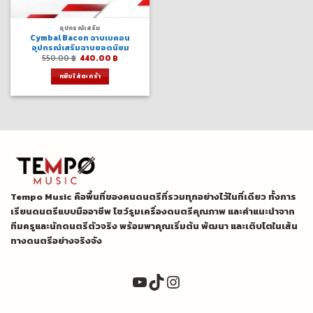
อุปกรณ์เสริม
Cymbal Bacon ฉาบเบคอน
อุปกรณ์เสริมฉาบยอดนิยม
Original
Current
550.00
฿
440.00
฿
price
price
was:
is:
หยิบใส่ตะกร้า
550.00 ฿.
440.00 ฿.
Tempo Music คือพื้นที่ของคนดนตรีที่รวมทุกอย่างไว้ในที่เดียว ทั้งการ
เรียนดนตรีแบบมืออาชีพ โชว์รูมเครื่องดนตรีคุณภาพ และคำแนะนำจาก
ทีมครูและนักดนตรีตัวจริง พร้อมพาคุณเริ่มต้น พัฒนา และเติบโตในเส้น
ทางดนตรีอย่างจริงจัง
YouTube
TikTok
Instagram