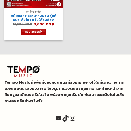
ขาตั้ง/ขาจับ
ขาไฮแฮท Pearl H-2050 รุ่นท็
อประดับโปร ปรับได้ละเอียด
Original
Current
12,000.00
฿
9,600.00
฿
price
price
was:
is:
หยิบใส่ตะกร้า
12,000.00 ฿.
9,600.00 ฿.
Tempo Music คือพื้นที่ของคนดนตรีที่รวมทุกอย่างไว้ในที่เดียว ทั้งการ
เรียนดนตรีแบบมืออาชีพ โชว์รูมเครื่องดนตรีคุณภาพ และคำแนะนำจาก
ทีมครูและนักดนตรีตัวจริง พร้อมพาคุณเริ่มต้น พัฒนา และเติบโตในเส้น
ทางดนตรีอย่างจริงจัง
YouTube
TikTok
Instagram