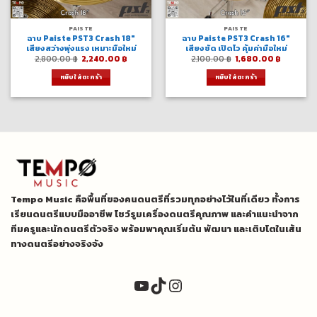
PAISTE
PAISTE
ฉาบ Paiste PST3 Crash 18″
ฉาบ Paiste PST3 Crash 16″
เสียงสว่างพุ่งแรง เหมาะมือใหม่
เสียงชัด เปิดไว คุ้มค่ามือใหม่
Original
Current
Original
Current
2,800.00
฿
2,240.00
฿
2,100.00
฿
1,680.00
฿
price
price
price
price
was:
is:
was:
is:
หยิบใส่ตะกร้า
หยิบใส่ตะกร้า
2,800.00 ฿.
2,240.00 ฿.
2,100.00 ฿.
1,680.00
Tempo Music คือพื้นที่ของคนดนตรีที่รวมทุกอย่างไว้ในที่เดียว ทั้งการ
เรียนดนตรีแบบมืออาชีพ โชว์รูมเครื่องดนตรีคุณภาพ และคำแนะนำจาก
ทีมครูและนักดนตรีตัวจริง พร้อมพาคุณเริ่มต้น พัฒนา และเติบโตในเส้น
ทางดนตรีอย่างจริงจัง
YouTube
TikTok
Instagram