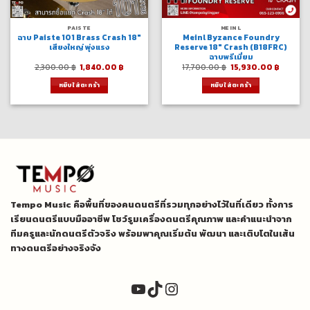
PAISTE
MEINL
ฉาบ Paiste 101 Brass Crash 18″
Meinl Byzance Foundry
เสียงใหญ่ พุ่งแรง
Reserve 18″ Crash (B18FRC)
ฉาบพรีเมี่ยม
Original
Current
Original
Curren
2,300.00
฿
1,840.00
฿
17,700.00
฿
15,930.00
฿
price
price
price
price
was:
is:
was:
is:
หยิบใส่ตะกร้า
หยิบใส่ตะกร้า
2,300.00 ฿.
1,840.00 ฿.
17,700.00 ฿.
15,930.
Tempo Music คือพื้นที่ของคนดนตรีที่รวมทุกอย่างไว้ในที่เดียว ทั้งการ
เรียนดนตรีแบบมืออาชีพ โชว์รูมเครื่องดนตรีคุณภาพ และคำแนะนำจาก
ทีมครูและนักดนตรีตัวจริง พร้อมพาคุณเริ่มต้น พัฒนา และเติบโตในเส้น
ทางดนตรีอย่างจริงจัง
YouTube
TikTok
Instagram