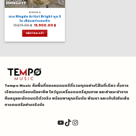
KINGDO
ฉาบ Kingdo Artist Bright ชุด 5
ใบ เสียงสว่างคมชัด
Original
Current
19,875.00
฿
15,900.00
฿
price
price
was:
is:
หยิบใส่ตะกร้า
19,875.00 ฿.
15,900.00 ฿.
Tempo Music คือพื้นที่ของคนดนตรีที่รวมทุกอย่างไว้ในที่เดียว ทั้งการ
เรียนดนตรีแบบมืออาชีพ โชว์รูมเครื่องดนตรีคุณภาพ และคำแนะนำจาก
ทีมครูและนักดนตรีตัวจริง พร้อมพาคุณเริ่มต้น พัฒนา และเติบโตในเส้น
ทางดนตรีอย่างจริงจัง
YouTube
TikTok
Instagram