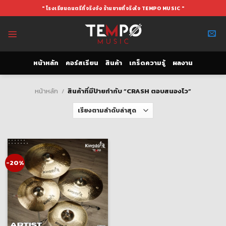
Skip
" โรงเรียนดนตรีที่จริงจัง ร้านขายที่จริงใจ TEMPO MUSIC "
to
content
หน้าหลัก
คอร์สเรียน
สินค้า
เกร็ดความรู้
ผลงาน
หน้าหลัก
/
สินค้าที่มีป้ายกำกับ “CRASH ตอบสนองไว”
-20%