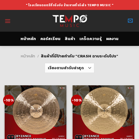
Skip
" โรงเรียนดนตรีที่จริงจัง ร้านขายที่จริงใจ TEMPO MUSIC "
to
content
หน้าหลัก
คอร์สเรียน
สินค้า
เกร็ดความรู้
ผลงาน
หน้าหลัก
/
สินค้าที่มีป้ายกำกับ “CRASH ฉาบระดับโปร”
-10%
-10%