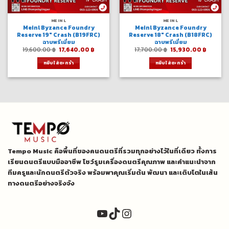
MEINL
MEINL
Meinl Byzance Foundry
Meinl Byzance Foundry
Reserve 19″ Crash (B19FRC)
Reserve 18″ Crash (B18FRC)
ฉาบพรีเมี่ยม
ฉาบพรีเมี่ยม
Original
Current
Original
Curren
19,600.00
฿
17,640.00
฿
17,700.00
฿
15,930.00
฿
price
price
price
price
was:
is:
was:
is:
หยิบใส่ตะกร้า
หยิบใส่ตะกร้า
19,600.00 ฿.
17,640.00 ฿.
17,700.00 ฿.
15,930.
Tempo Music คือพื้นที่ของคนดนตรีที่รวมทุกอย่างไว้ในที่เดียว ทั้งการ
เรียนดนตรีแบบมืออาชีพ โชว์รูมเครื่องดนตรีคุณภาพ และคำแนะนำจาก
ทีมครูและนักดนตรีตัวจริง พร้อมพาคุณเริ่มต้น พัฒนา และเติบโตในเส้น
ทางดนตรีอย่างจริงจัง
YouTube
TikTok
Instagram