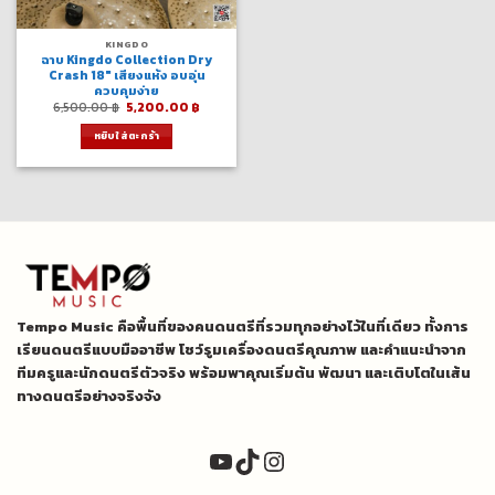
KINGDO
ฉาบ Kingdo Collection Dry
Crash 18″ เสียงแห้ง อบอุ่น
ควบคุมง่าย
Original
Current
6,500.00
฿
5,200.00
฿
price
price
was:
is:
หยิบใส่ตะกร้า
6,500.00 ฿.
5,200.00 ฿.
Tempo Music คือพื้นที่ของคนดนตรีที่รวมทุกอย่างไว้ในที่เดียว ทั้งการ
เรียนดนตรีแบบมืออาชีพ โชว์รูมเครื่องดนตรีคุณภาพ และคำแนะนำจาก
ทีมครูและนักดนตรีตัวจริง พร้อมพาคุณเริ่มต้น พัฒนา และเติบโตในเส้น
ทางดนตรีอย่างจริงจัง
YouTube
TikTok
Instagram