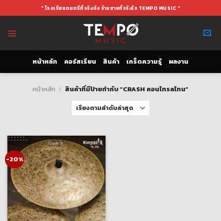
Skip
" โรงเรียนดนตรีที่จริงจัง ร้านขายที่จริงใจ TEMPO MUSIC "
to
content
หน้าหลัก
คอร์สเรียน
สินค้า
เกร็ดความรู้
ผลงาน
หน้าหลัก
/
สินค้าที่มีป้ายกำกับ “CRASH คอนโทรลโทน”
-20%