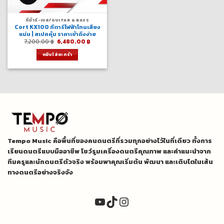
กีต้าร์-เบส/GUITAR & BASS
Cort KX100 กีตาร์ไฟฟ้าโทนเสียง
แน่น | สเปคคุ้ม ราคาเข้าถึงง่าย
Original
Current
7,200.00
฿
6,480.00
฿
price
price
was:
is:
หยิบใส่ตะกร้า
7,200.00 ฿.
6,480.00 ฿.
Tempo Music คือพื้นที่ของคนดนตรีที่รวมทุกอย่างไว้ในที่เดียว ทั้งการ
เรียนดนตรีแบบมืออาชีพ โชว์รูมเครื่องดนตรีคุณภาพ และคำแนะนำจาก
ทีมครูและนักดนตรีตัวจริง พร้อมพาคุณเริ่มต้น พัฒนา และเติบโตในเส้น
ทางดนตรีอย่างจริงจัง
YouTube
TikTok
Instagram