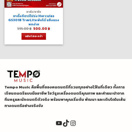
ขาตั้ง/ขาจับ
ขาตั้งกีตาร์โปร่ง Hercules
GS301B TravLite พับได้ แข็งแรง
พกง่าย
Original
Current
595.00
฿
500.00
฿
price
price
was:
is:
หยิบใส่ตะกร้า
595.00 ฿.
500.00 ฿.
Tempo Music คือพื้นที่ของคนดนตรีที่รวมทุกอย่างไว้ในที่เดียว ทั้งการ
เรียนดนตรีแบบมืออาชีพ โชว์รูมเครื่องดนตรีคุณภาพ และคำแนะนำจาก
ทีมครูและนักดนตรีตัวจริง พร้อมพาคุณเริ่มต้น พัฒนา และเติบโตในเส้น
ทางดนตรีอย่างจริงจัง
YouTube
TikTok
Instagram