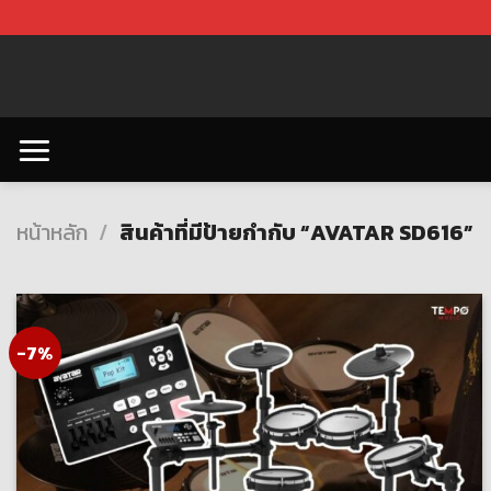
Skip
to
content
หน้าหลัก
/
สินค้าที่มีป้ายกำกับ “AVATAR SD616”
-7%