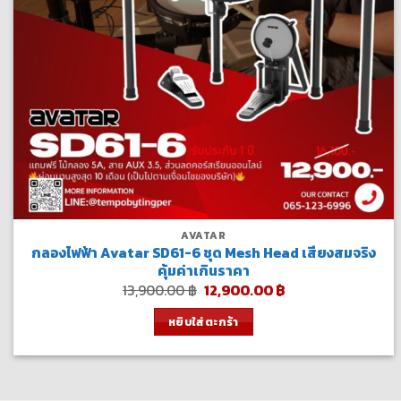
AVATAR
กลองไฟฟ้า Avatar SD61-6 ชุด Mesh Head เสียงสมจริง
คุ้มค่าเกินราคา
Original
Current
13,900.00
฿
12,900.00
฿
price
price
was:
is:
หยิบใส่ตะกร้า
13,900.00 ฿.
12,900.00 ฿.