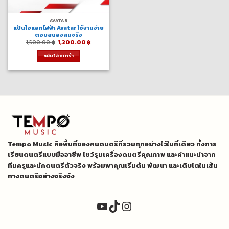
AVATAR
แป้นไฮแฮทไฟฟ้า Avatar ใช้งานง่าย
ตอบสนองสมจริง
Original
Current
1,500.00
฿
1,200.00
฿
price
price
was:
is:
หยิบใส่ตะกร้า
1,500.00 ฿.
1,200.00 ฿.
Tempo Music คือพื้นที่ของคนดนตรีที่รวมทุกอย่างไว้ในที่เดียว ทั้งการ
เรียนดนตรีแบบมืออาชีพ โชว์รูมเครื่องดนตรีคุณภาพ และคำแนะนำจาก
ทีมครูและนักดนตรีตัวจริง พร้อมพาคุณเริ่มต้น พัฒนา และเติบโตในเส้น
ทางดนตรีอย่างจริงจัง
YouTube
TikTok
Instagram